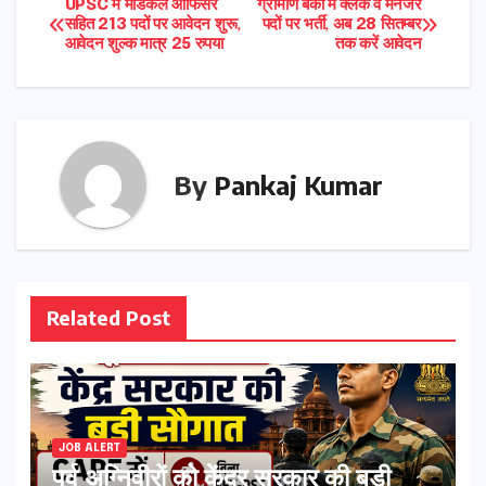
Post
UPSC में मेडिकल ऑफिसर
ग्रामीण बैंकों में क्लर्क व मैनेजर
सहित 213 पदों पर आवेदन शुरू,
पदों पर भर्ती, अब 28 सितम्बर
आवेदन शुल्क मात्र 25 रुपया
तक करें आवेदन
navigation
By
Pankaj Kumar
Related Post
JOB ALERT
पूर्व अग्निवीरों को केंद्र सरकार की बड़ी