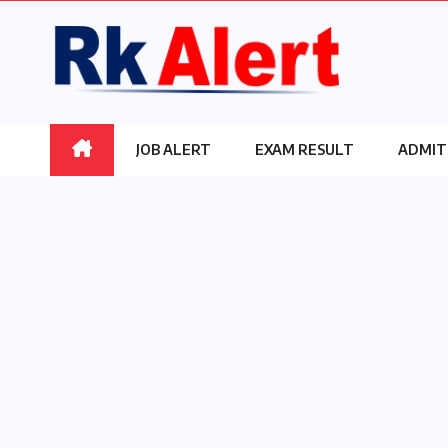
Skip
to
content
JOB ALERT
EXAM RESULT
ADMIT