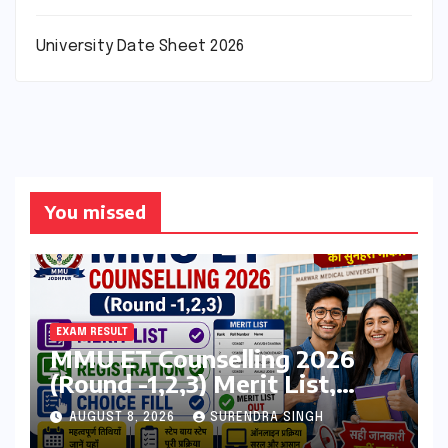
University Date Sheet 2026
You missed
EXAM RESULT
MMU ET Counselling 2026
(Round -1,2,3) Merit List,
Registration, Choice Filling
AUGUST 8, 2026
SURENDRA SINGH