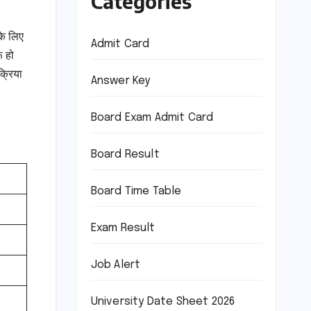
Categories
के लिए
Admit Card
ू हो
क्रिया
Answer Key
Board Exam Admit Card
Board Result
Board Time Table
Exam Result
Job Alert
University Date Sheet 2026