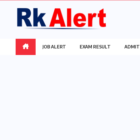
Skip
to
content
JOB ALERT
EXAM RESULT
ADMIT