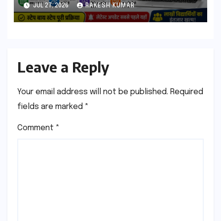
आएगा? यहां देखें Result Date,
JUL 27, 2026
RAKESH KUMAR
Direct Link, Marksheet
Download Process
Leave a Reply
Your email address will not be published.
Required
fields are marked
*
Comment
*