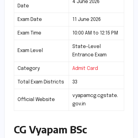
4 June 2026
Date
Exam Date
11 June 2026
Exam Time
10:00 AM to 12:15 PM
State-Level
Exam Level
Entrance Exam
Category
Admit Card
Total Exam Districts
33
vyapamcg.cgstate.
Official Website
gov.in
CG Vyapam BSc