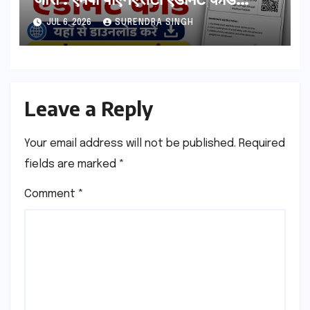
esb.mp.gov.in से डाउनलोड करे
JUL 6, 2026
SURENDRA SINGH
Leave a Reply
Your email address will not be published.
Required
fields are marked
*
Comment
*