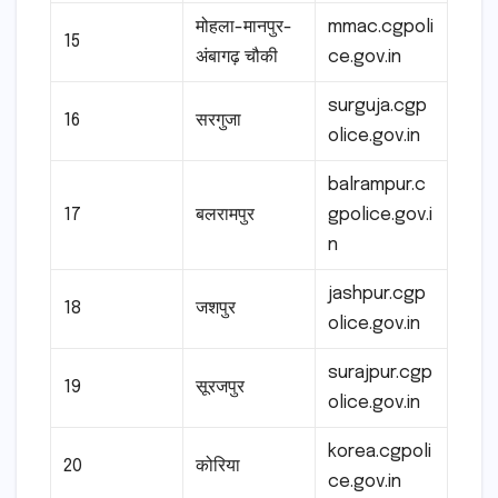
मोहला-मानपुर-
mmac.cgpoli
15
अंबागढ़ चौकी
ce.gov.in
surguja.cgp
16
सरगुजा
olice.gov.in
balrampur.c
17
बलरामपुर
gpolice.gov.i
n
jashpur.cgp
18
जशपुर
olice.gov.in
surajpur.cgp
19
सूरजपुर
olice.gov.in
korea.cgpoli
20
कोरिया
ce.gov.in