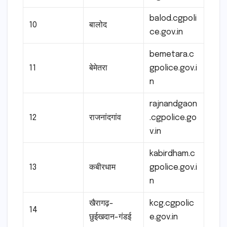
balod.cgpoli
10
बालोद
ce.gov.in
bemetara.c
11
बेमेतरा
gpolice.gov.i
n
rajnandgaon
12
राजनांदगांव
.cgpolice.go
v.in
kabirdham.c
13
कबीरधाम
gpolice.gov.i
n
खैरागढ़-
kcg.cgpolic
14
छुईखदान-गंडई
e.gov.in