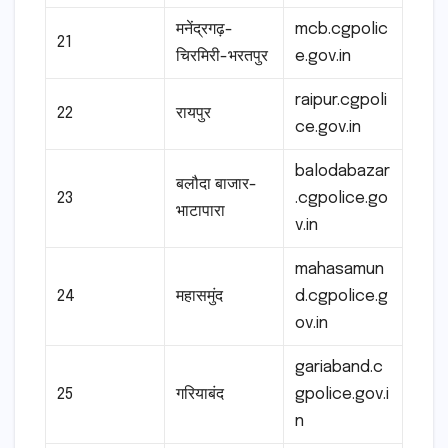
मनेंद्रगढ़-
mcb.cgpolic
21
चिरमिरी-भरतपुर
e.gov.in
raipur.cgpoli
22
रायपुर
ce.gov.in
balodabazar
बलौदा बाजार-
23
.cgpolice.go
भाटापारा
v.in
mahasamun
24
महासमुंद
d.cgpolice.g
ov.in
gariaband.c
25
गरियाबंद
gpolice.gov.i
n