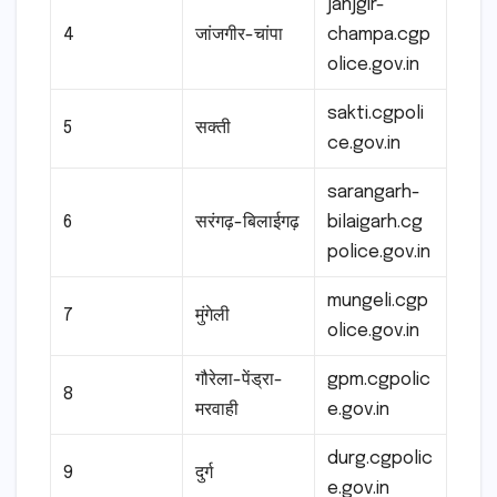
janjgir-
4
जांजगीर-चांपा
champa.cgp
olice.gov.in
sakti.cgpoli
5
सक्ती
ce.gov.in
sarangarh-
6
सरंगढ़-बिलाईगढ़
bilaigarh.cg
police.gov.in
mungeli.cgp
7
मुंगेली
olice.gov.in
गौरेला-पेंड्रा-
gpm.cgpolic
8
मरवाही
e.gov.in
durg.cgpolic
9
दुर्ग
e.gov.in