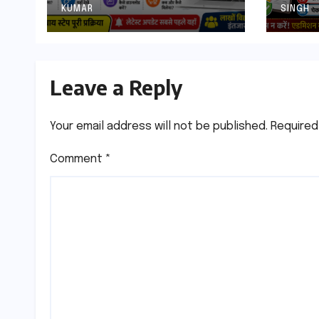
Date, Direct Link,
मेडिक
KUMAR
SINGH
Marksheet
एफिडे
Download Process
Leave a Reply
Your email address will not be published.
Required
Comment
*