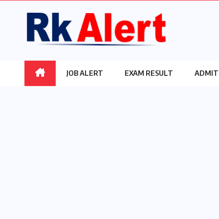
Skip
to
content
JOB ALERT
EXAM RESULT
ADMIT