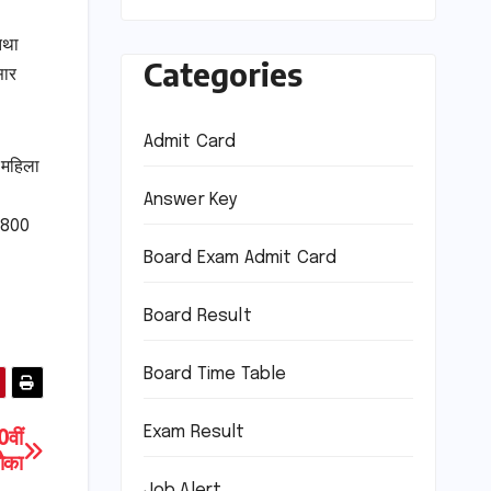
तथा
Categories
सार
Admit Card
 महिला
Answer Key
7,800
Board Exam Admit Card
Board Result
Board Time Table
Exam Result
0वीं
ौका
Job Alert