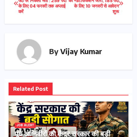
पदों पर निकली भर्ती : 259 पदों
का नोटिफिकेशन जारी, 185 पदों
के लिए 04 फरवरी तक अप्लाई
के लिए 10 जनवरी से आवेदन
navigation
करें
शुरू
By
Vijay Kumar
Related Post
JOB ALERT
पूर्व अग्निवीरों को केंद्र सरकार की बड़ी