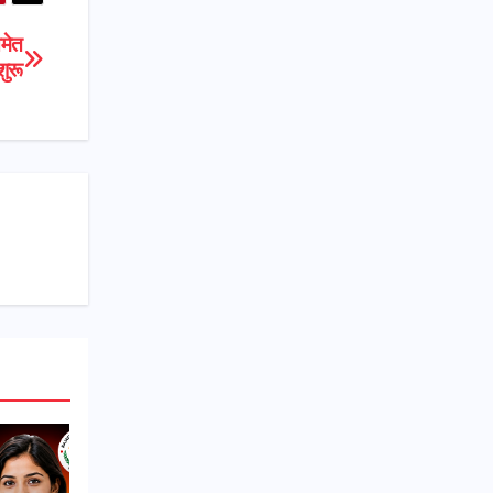
समेत
ुरू