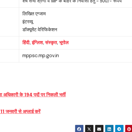
शेष सभी श्रेणी व MP के बाहर के निवासी हेतु – 500/- रूपये
लिखित एग्जाम
इंटरव्यू
डॉक्यूमेंट वेरिफिकेशन
हिंदी
,
इंग्लिश
,
संस्कृत
,
भूगोल
mppsc.mp.gov.in
ारी के 194 पदों पर निकली भर्ती
11 जनवरी से अप्लाई करें