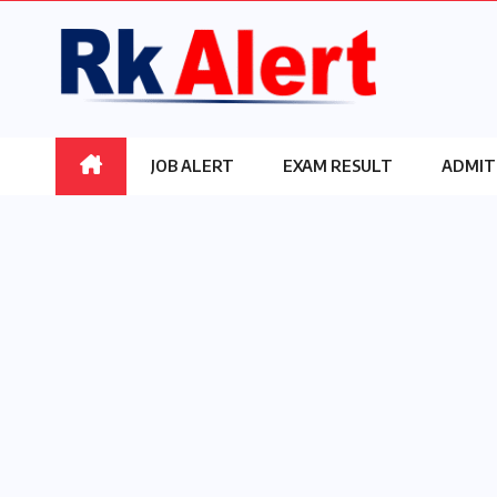
Skip
to
content
JOB ALERT
EXAM RESULT
ADMIT