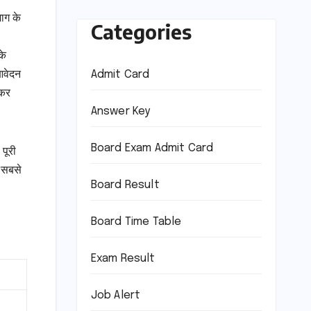
ाग के
Categories
के
Admit Card
 आवेदन
 कर
Answer Key
Board Exam Admit Card
पूरी
 सबसे
Board Result
Board Time Table
Exam Result
Job Alert