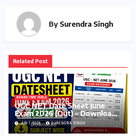
By
Surendra Singh
Related Post
BOARD TIME TABLE
UGC NET Date Sheet June
Exam 2026 (Out) – Download
Subject wise Exam schedule
JUN 7, 2026
SURENDRA SINGH
@nta.ac.in