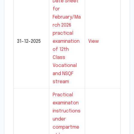
Date Sheet
for
February/Ma
rch 2026
practical
31-12-2025
examination
View
of 12th
Class
Vocational
and NSQF
stream
Practical
examinaton
instructions
under
compartme