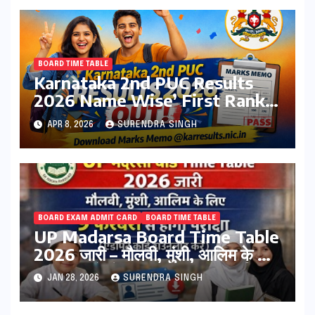
BOARD TIME TABLE
Karnataka 2nd PUC Results
2026 Name Wise’ First Rank
Topper’s List Out
APR 8, 2026
SURENDRA SINGH
BOARD EXAM ADMIT CARD
BOARD TIME TABLE
UP Madarsa Board Time Table
2026 जारी – मौलवी, मुंशी, आलिम के लिए
9 फरवरी से होगी परीक्षा (एडमिट कार्ड
JAN 28, 2026
SURENDRA SINGH
डाउनलोड करे)