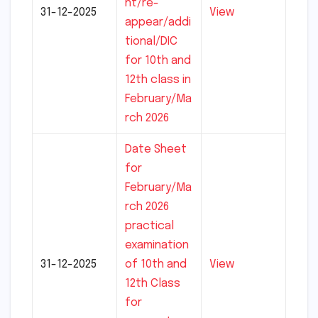
nt/re-
31-12-2025
View
appear/addi
tional/DIC
for 10th and
12th class in
February/Ma
rch 2026
Date Sheet
for
February/Ma
rch 2026
practical
examination
31-12-2025
of 10th and
View
12th Class
for