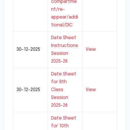
compartme
nt/re-
appear/addi
tional/DIC
Date Sheet
Instructions
30-12-2025
View
Session
2025-26
Date Sheet
for 8th
30-12-2025
Class
View
Session
2025-26
Date Sheet
for 10th