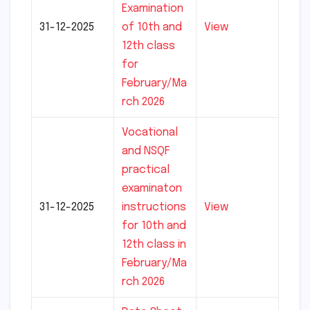
Examination
31-12-2025
of 10th and
View
12th class
for
February/Ma
rch 2026
Vocational
and NSQF
practical
examinaton
31-12-2025
instructions
View
for 10th and
12th class in
February/Ma
rch 2026