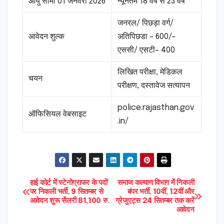
आयु सीमा 01 जनवरी 2026
न्यूनतम 18 वर्ष से 23 वर्ष
जनरल/ पिछड़ा वर्ग/
आवेदन शुल्क
अतिपिछडा – 600/-
एससी/ एसटी- 400
लिखित परीक्षा, मेडिकल
चयन
परीक्षण, दस्तावेज सत्यापन
police.rajasthan.gov
ऑफिसियल वेबसाइट
.in/
Post
हाई कोर्ट में स्टेनोग्राफर के पदों
समाज कल्याण विभाग में निकली
पर निकली भर्ती, 9 सितम्बर से
बंपर भर्ती, 10वीं, 12वीं और
आवेदन शुरू सैलरी 81,100 रु.
ग्रेजुएट्स 24 सितम्बर तक करें
navigation
आवेदन