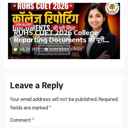
JOB ALERT
RUHS CUET 2026 College
Reporting Documents की पूरी
लिस्ट | जरूरी डॉक्यूमेंट्स, मेडिकल
JUL 23, 2026
SURENDRA SINGH
सर्टिफिकेट, एफिडेविट & चेकलिस्ट
Leave a Reply
Your email address will not be published.
Required
fields are marked
*
Comment
*