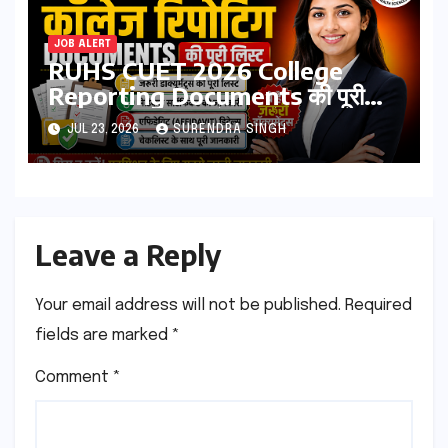
JOB ALERT
RUHS CUET 2026 College
Reporting Documents की पूरी
लिस्ट | जरूरी डॉक्यूमेंट्स, मेडिकल
JUL 23, 2026
SURENDRA SINGH
सर्टिफिकेट, एफिडेविट & चेकलिस्ट
Leave a Reply
Your email address will not be published.
Required
fields are marked
*
Comment
*