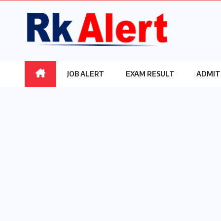
Skip
to
content
JOB ALERT
EXAM RESULT
ADMIT