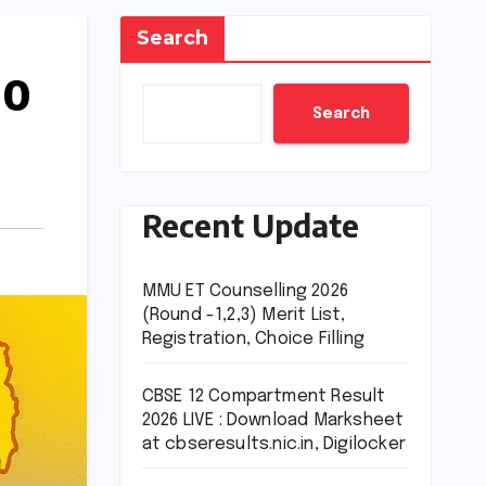
Search
10
Search
Recent Update
MMU ET Counselling 2026
(Round -1,2,3) Merit List,
Registration, Choice Filling
CBSE 12 Compartment Result
2026 LIVE : Download Marksheet
at cbseresults.nic.in, Digilocker