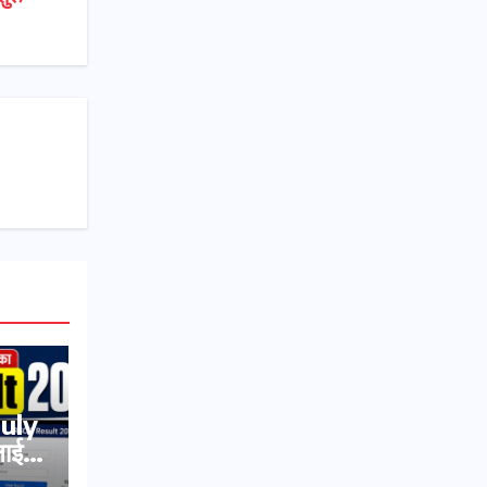
July
ाई