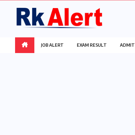
Skip
to
content
JOB ALERT
EXAM RESULT
ADMIT