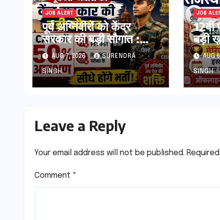
JOB ALERT
JOB ALE
पूर्व अग्निवीरों को केंद्र
12वीं 
सरकार की बड़ी सौगात :
बड़ी 
CAPF में 50% आरक्षण,
Raj
AUG 7, 2026
SURENDRA
AUG 6
बिना PET-PST और
Admi
लिखित परीक्षा के होंगे भर्ती
2026 
SINGH
SINGH
कर सक
Leave a Reply
Your email address will not be published.
Required
Comment
*