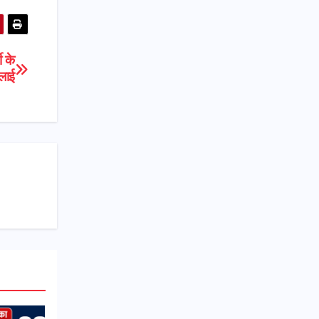
 के
लाई