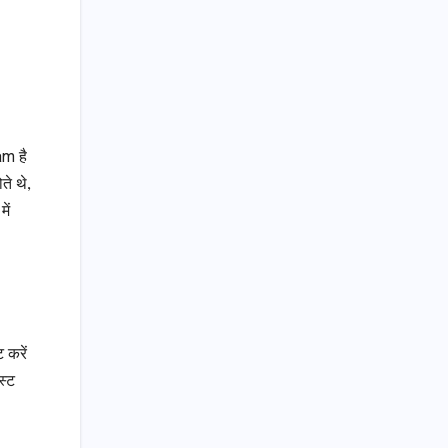
m है
े थे,
ें
 करें
स्ट