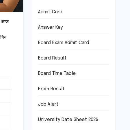
Admit Card
d आज
Answer Key
ॉगिन
Board Exam Admit Card
Board Result
Board Time Table
Exam Result
Job Alert
University Date Sheet 2026