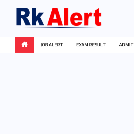
Skip
to
content
JOB ALERT
EXAM RESULT
ADMIT