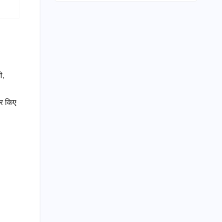
ी,
फर किए
-