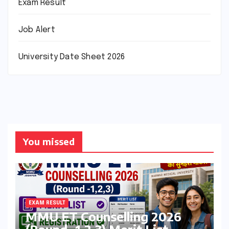
Exam Result
Job Alert
University Date Sheet 2026
You missed
EXAM RESULT
MMU ET Counselling 2026
(Round -1,2,3) Merit List,