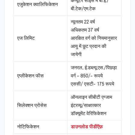
कंप्यूटर साइंस में बी.ई./
एजुकेशन क्वालिफिकेशन
बी.टेक/एम.टेक
न्यूनतम 22 वर्ष
अधिकतम 37 वर्ष
एज लिमिट
आरक्षित वर्ग को नियमानुसार
आयु में छुट प्रदान की
जायेगी
जनरल, ई.डब्ल्यू.एस./पिछड़ा
एप्लीकेशन फीस
वर्ग – 850/- रूपये
एससी/ एसटी- 175 रूपये
ऑनलाइन सीबीटी एग्जाम
सिलेक्शन प्रोसेस
इंटरव्यू/साक्षात्कार
डॉक्यूमेंट वेरिफिकेशन
नोटिफिकेशन
डाउनलोड पीडीऍफ़