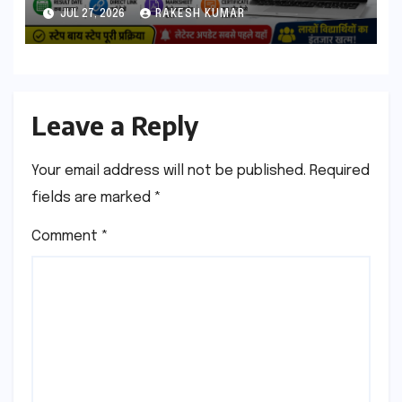
आएगा? यहां देखें Result Date,
JUL 27, 2026
RAKESH KUMAR
Direct Link, Marksheet
Download Process
Leave a Reply
Your email address will not be published.
Required
fields are marked
*
Comment
*