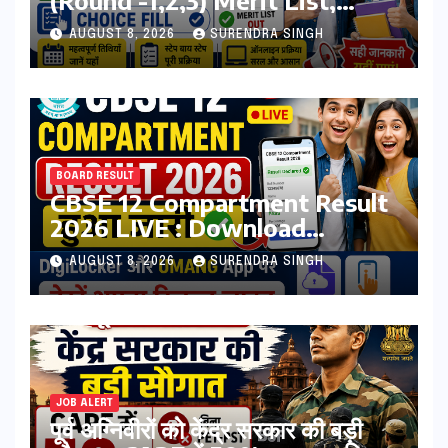
Registration, Choice Filling
AUGUST 8, 2026
SURENDRA SINGH
BOARD RESULT
CBSE 12 Compartment Result
2026 LIVE : Download
Marksheet at
AUGUST 8, 2026
SURENDRA SINGH
cbseresults.nic.in, Digilocker
JOB ALERT
पूर्व अग्निवीरों को केंद्र सरकार की बड़ी