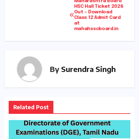
Post
Maharashtra Board
HSC Hall Ticket 2026
Out – Download
navigation
Class 12 Admit Card
at
mahahsscboard.in
By
Surendra Singh
Related Post