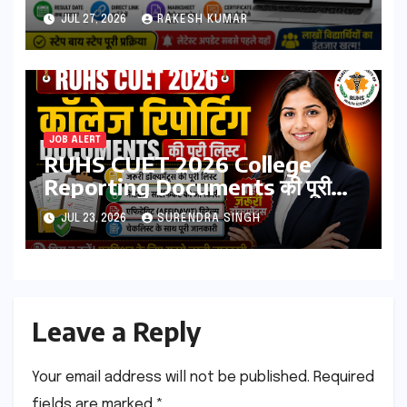
आएगा? यहां देखें Result Date,
JUL 27, 2026
RAKESH KUMAR
Direct Link, Marksheet
Download Process
JOB ALERT
RUHS CUET 2026 College
Reporting Documents की पूरी
लिस्ट | जरूरी डॉक्यूमेंट्स, मेडिकल
JUL 23, 2026
SURENDRA SINGH
सर्टिफिकेट, एफिडेविट & चेकलिस्ट
Leave a Reply
Your email address will not be published.
Required
fields are marked
*