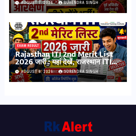
PET-PST और लिखित परीक्षा के होंगे
AUGUST 7, 2026
SURENDRA SINGH
भर्ती
EXAM RESULT
Rajasthan ITI 2nd Merit List
2026 जारी : यहां देखें, राजस्थान ITI
सेकंड College Allotment लिस्ट
AUGUST 6, 2026
SURENDRA SINGH
पीडीऍफ़