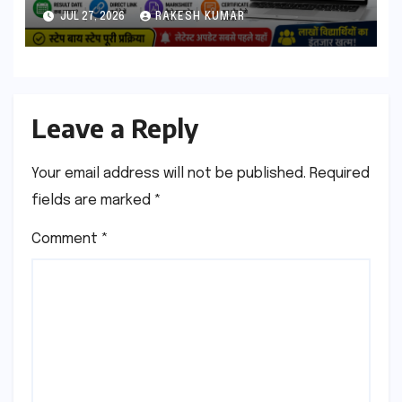
आएगा? यहां देखें Result Date,
JUL 27, 2026
RAKESH KUMAR
Direct Link, Marksheet
Download Process
Leave a Reply
Your email address will not be published.
Required
fields are marked
*
Comment
*