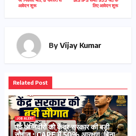
पर निकली भर्ती, 8 फरवरी से
IAS IPS समेत 933 पदों के
navigation
आवेदन शुरू
लिए आवेदन शुरू
By
Vijay Kumar
Related Post
JOB ALERT
पूर्व अग्निवीरों को केंद्र सरकार की बड़ी
सौगात : CAPF में 50% आरक्षण, बिना