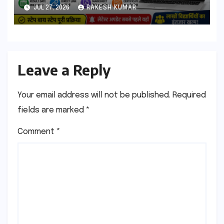
आएगा? यहां देखें Result Date,
JUL 27, 2026
RAKESH KUMAR
Direct Link, Marksheet
Download Process
Leave a Reply
Your email address will not be published.
Required
fields are marked
*
Comment
*