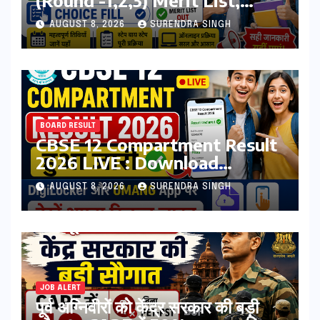
(Round -1,2,3) Merit List,
Registration, Choice Filling
AUGUST 8, 2026
SURENDRA SINGH
BOARD RESULT
CBSE 12 Compartment Result
2026 LIVE : Download
Marksheet at
AUGUST 8, 2026
SURENDRA SINGH
cbseresults.nic.in, Digilocker
JOB ALERT
पूर्व अग्निवीरों को केंद्र सरकार की बड़ी