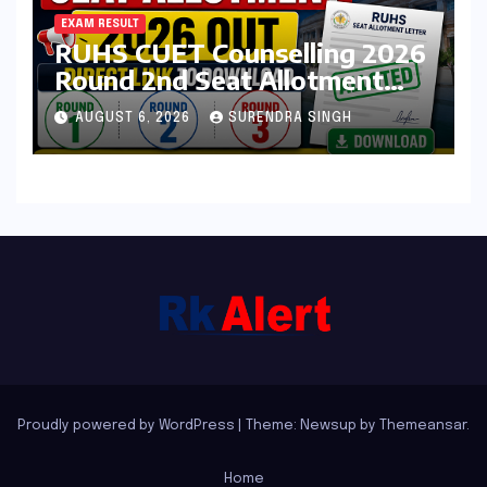
EXAM RESULT
RUHS CUET Counselling 2026
Round 2nd Seat Allotment
Result Out : Download
AUGUST 6, 2026
SURENDRA SINGH
College Allotment Letter,
College Reporting Begins
Proudly powered by WordPress
|
Theme: Newsup by
Themeansar
.
Home