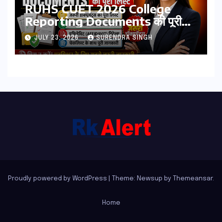
RUHS CUET 2026 College
Reporting Documents की पूरी
लिस्ट | जरूरी डॉक्यूमेंट्स, मेडिकल
JULY 23, 2026
SURENDRA SINGH
सर्टिफिकेट, एफिडेविट & चेकलिस्ट
Proudly powered by WordPress
|
Theme: Newsup by
Themeansar
.
Home