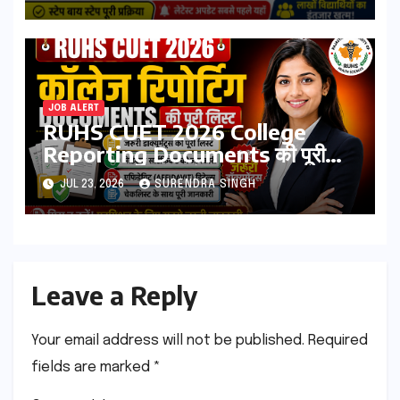
Direct Link, Marksheet
Download Process
JOB ALERT
RUHS CUET 2026 College
Reporting Documents की पूरी
लिस्ट | जरूरी डॉक्यूमेंट्स, मेडिकल
JUL 23, 2026
SURENDRA SINGH
सर्टिफिकेट, एफिडेविट & चेकलिस्ट
Leave a Reply
Your email address will not be published.
Required
fields are marked
*