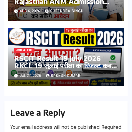
Rajasthan ANM Admission
Form 2026 शुरू, जानिए कौन कर
AUG 6, 2026
SURENDRA SINGH
सकता है आवेदन
JOB ALERT
RSCIT Result 19 July 2026
RKCL 19 जुलाई परीक्षा का रिजल्ट कब
आएगा? यहां देखें Result Date,
JUL 27, 2026
RAKESH KUMAR
Direct Link, Marksheet
Download Process
Leave a Reply
Your email address will not be published.
Required