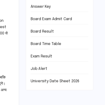
Answer Key
Board Exam Admit Card
on
Test
Board Result
500 से
Board Time Table
Exam Result
Job Alert
जबकि
University Date Sheet 2026
ंगे।
 अन्य