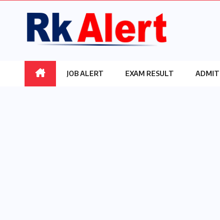
Skip
to
content
JOB ALERT
EXAM RESULT
ADMIT