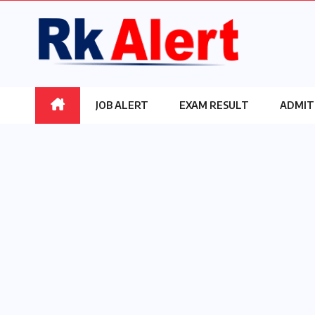
Skip
to
content
JOB ALERT
EXAM RESULT
ADMIT