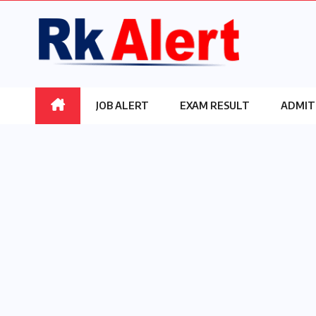
Skip
to
content
JOB ALERT
EXAM RESULT
ADMIT