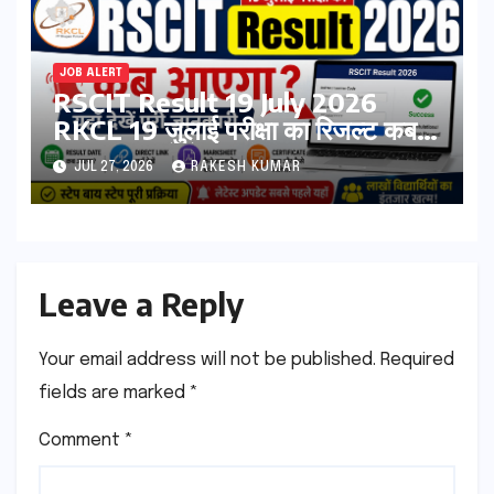
JOB ALERT
RSCIT Result 19 July 2026
RKCL 19 जुलाई परीक्षा का रिजल्ट कब
आएगा? यहां देखें Result Date,
JUL 27, 2026
RAKESH KUMAR
Direct Link, Marksheet
Download Process
Leave a Reply
Your email address will not be published.
Required
fields are marked
*
Comment
*