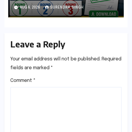
Result Out : Download College
AUG 6, 2026
SURENDRA SINGH
Allotment Letter, College
Reporting Begins
Leave a Reply
Your email address will not be published.
Required
fields are marked
*
Comment
*