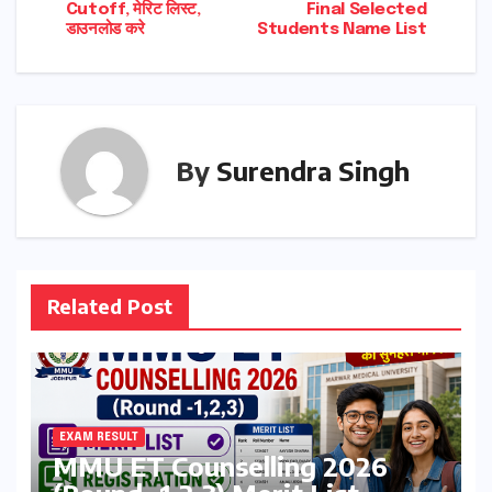
navigation
Cutoff, मेरिट लिस्ट,
Final Selected
डाउनलोड करे
Students Name List
By
Surendra Singh
Related Post
EXAM RESULT
MMU ET Counselling 2026