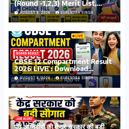
(Round -1,2,3) Merit List,
Registration, Choice Filling
AUGUST 8, 2026
SURENDRA SINGH
BOARD RESULT
CBSE 12 Compartment Result
2026 LIVE : Download
Marksheet at
AUGUST 8, 2026
SURENDRA SINGH
cbseresults.nic.in, Digilocker
JOB ALERT
पूर्व अग्निवीरों को केंद्र सरकार की बड़ी