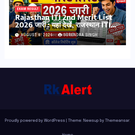
EXAM RESULT
Rajasthan ITI 2nd Merit List
2026 जारी : यहां देखें, राजस्थान ITI
सेकंड College Allotment लिस्ट
AUGUST 6, 2026
SURENDRA SINGH
पीडीऍफ़
Proudly powered by WordPress
|
Theme: Newsup by
Themeansar
.