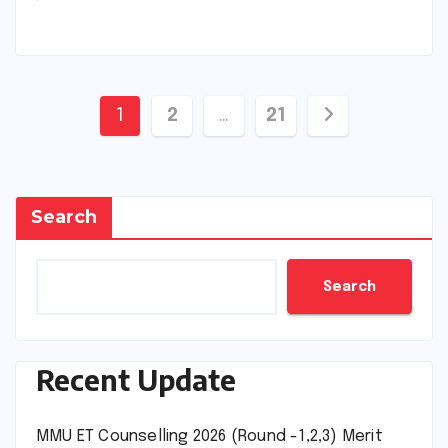
Posts
1
2
…
21
pagination
Search
Search
Recent Update
MMU ET Counselling 2026 (Round -1,2,3) Merit