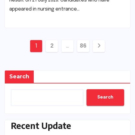
Result on 21 July 2026. Candidates who have
appeared in nursing entrance…
Posts
1
2
…
86
pagination
Search
Search
Recent Update