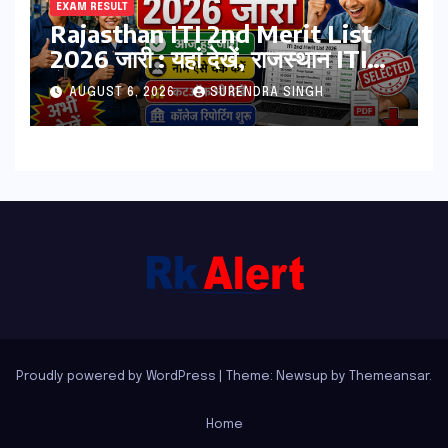
EXAM RESULT
Rajasthan ITI 2nd Merit List
2026 जारी : यहां देखें, राजस्थान ITI
सेकंड College Allotment लिस्ट
AUGUST 6, 2026
SURENDRA SINGH
पीडीऍफ़
Proudly powered by WordPress
|
Theme: Newsup by
Themeansar
.
Home