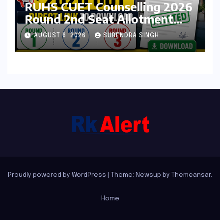
RUHS CUET Counselling 2026
Round 2nd Seat Allotment
Result Out : Download
AUGUST 6, 2026
SURENDRA SINGH
College Allotment Letter,
College Reporting Begins
Proudly powered by WordPress
|
Theme: Newsup by
Themeansar
.
Home