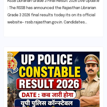
RSSB Librarian Grade 3 Final Result 2026 Live Update
: The RSSB has announced the Rajasthan Librarian
Grade 3 2026 final results today its on its official
website- rssb.rajasthan.gov.in. Candidates…