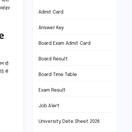
ल जारी
कमांडर
Admit Card
Answer Key
e
Board Exam Admit Card
Board Result
ोजन दो
15 से
Board Time Table
Exam Result
Job Alert
University Date Sheet 2026