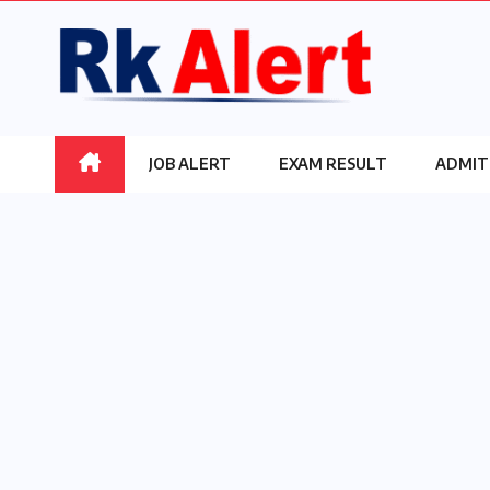
Skip
to
content
JOB ALERT
EXAM RESULT
ADMIT