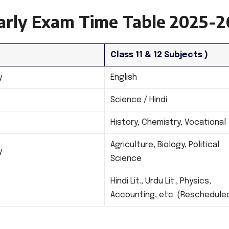
early Exam Time Table 2025-2
Class 11 & 12 Subjects )
y
English
Science / Hindi
History, Chemistry, Vocational
Agriculture, Biology, Political
y
Science
Hindi Lit., Urdu Lit., Physics,
Accounting, etc. (Reschedule