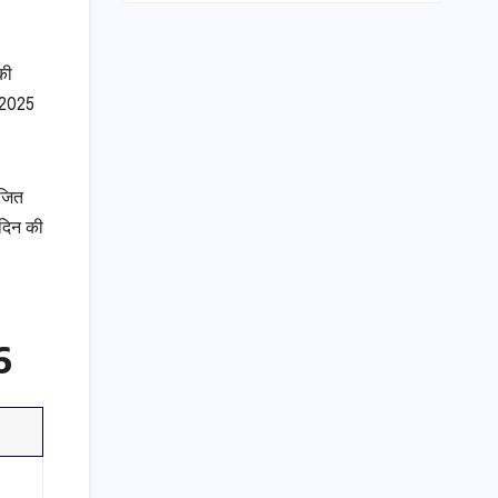
की
र 2025
ोजित
 दिन की
6