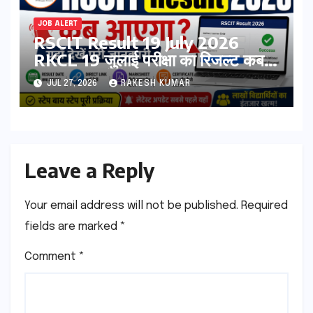
JOB ALERT
RSCIT Result 19 July 2026
RKCL 19 जुलाई परीक्षा का रिजल्ट कब
आएगा? यहां देखें Result Date,
JUL 27, 2026
RAKESH KUMAR
Direct Link, Marksheet
Download Process
Leave a Reply
Your email address will not be published.
Required
fields are marked
*
Comment
*