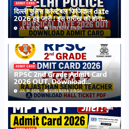
ADMIT CARD
दिल्ली पुलिस कांस्टेबल फिजिकल date
2026 हुई जारी ! इस तारीख को होगा
एडमिट कार्ड जारी
JUL 10, 2026
SURENDRA SINGH
ADMIT CARD
RPSC 2nd Grade Admit Card
2026 OUT, Download
Rajasthan Senior Teacher Hall
JUL 10, 2026
SURENDRA SINGH
Ticket Pdf