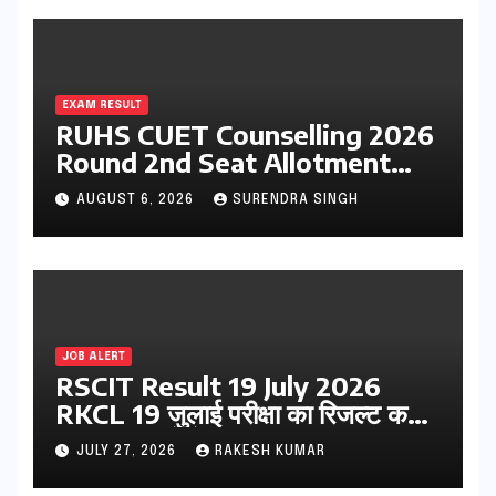
EXAM RESULT
RUHS CUET Counselling 2026
Round 2nd Seat Allotment
Result Out : Download
AUGUST 6, 2026
SURENDRA SINGH
College Allotment Letter,
College Reporting Begins
JOB ALERT
RSCIT Result 19 July 2026
RKCL 19 जुलाई परीक्षा का रिजल्ट कब
आएगा? यहां देखें Result Date,
JULY 27, 2026
RAKESH KUMAR
Direct Link, Marksheet
Download Process