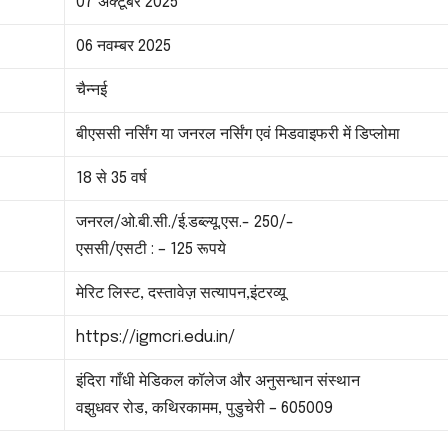
07 अक्टूबर 2025
06 नवम्बर 2025
चैन्नई
बीएससी नर्सिंग या जनरल नर्सिंग एवं मिडवाइफरी में डिप्लोमा
18 से 35 वर्ष
जनरल/ओ.बी.सी./ई.डब्ल्यू.एस.- 250/-
एससी/एसटी : – 125 रूपये
मेरिट लिस्ट, दस्तावेज़ सत्यापन,इंटरव्यू
https://igmcri.edu.in/
इंदिरा गाँधी मेडिकल कॉलेज और अनुसन्धान संस्थान
वझुधवर रोड, कथिरकामम, पुडुचेरी – 605009