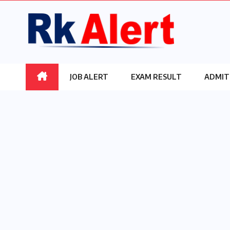
Skip
to
content
JOB ALERT
EXAM RESULT
ADMIT