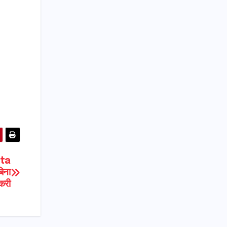
ota
िना
ौकरी