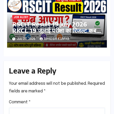
JOB ALERT
RSCIT Result 19 July 2026
RKCL 19 जुलाई परीक्षा का रिजल्ट कब
आएगा? यहां देखें Result Date,
JUL 27, 2026
RAKESH KUMAR
Direct Link, Marksheet
Download Process
Leave a Reply
Your email address will not be published.
Required
fields are marked
*
Comment
*