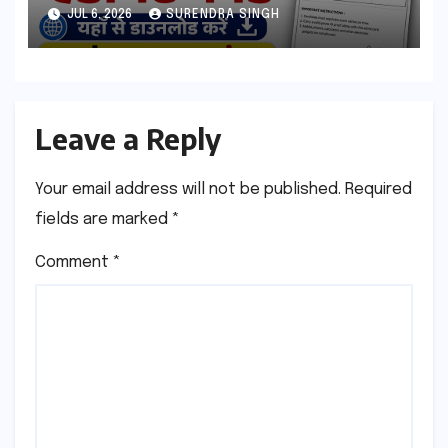
esb.mp.gov.in से डाउनलोड करे
JUL 6, 2026
SURENDRA SINGH
Leave a Reply
Your email address will not be published.
Required
fields are marked
*
Comment
*