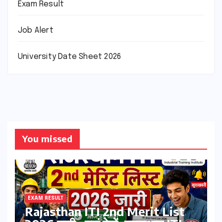
Exam Result
Job Alert
University Date Sheet 2026
You missed
EXAM RESULT
Rajasthan ITI 2nd Merit List