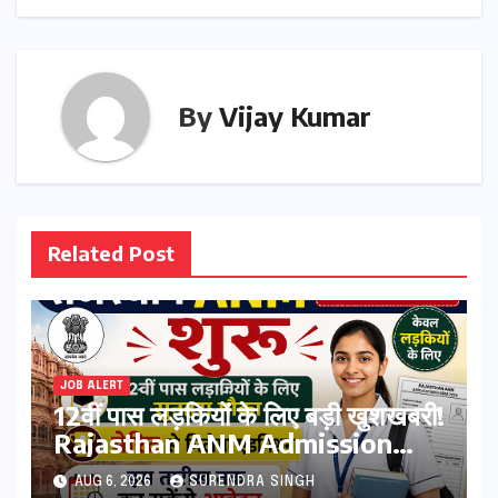
By
Vijay Kumar
Related Post
JOB ALERT
12वीं पास लड़कियों के लिए बड़ी खुशखबरी!
Rajasthan ANM Admission
Form 2026 शुरू, जानिए कौन कर
AUG 6, 2026
SURENDRA SINGH