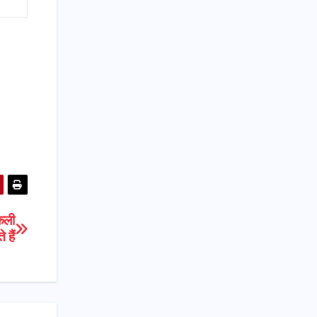
कली
 हैं