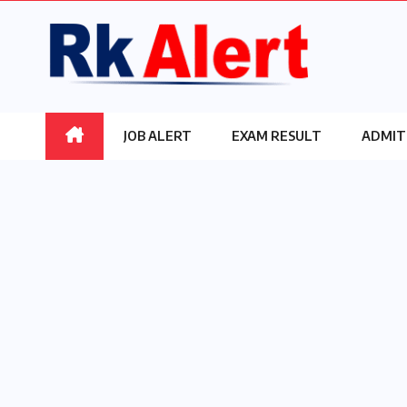
Skip
to
content
JOB ALERT
EXAM RESULT
ADMIT