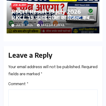
JOB ALERT
RSCIT Result 19 July 2026
RKCL 19 जुलाई परीक्षा का रिजल्ट कब
आएगा? यहां देखें Result Date,
JUL 27, 2026
RAKESH KUMAR
Direct Link, Marksheet
Download Process
Leave a Reply
Your email address will not be published.
Required
fields are marked
*
Comment
*