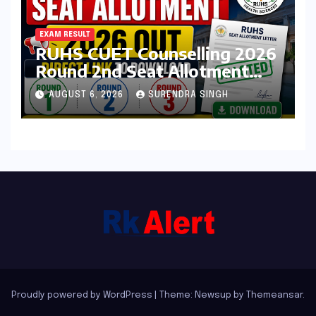
EXAM RESULT
RUHS CUET Counselling 2026
Round 2nd Seat Allotment
Result Out : Download
AUGUST 6, 2026
SURENDRA SINGH
College Allotment Letter,
College Reporting Begins
Proudly powered by WordPress
|
Theme: Newsup by
Themeansar
.