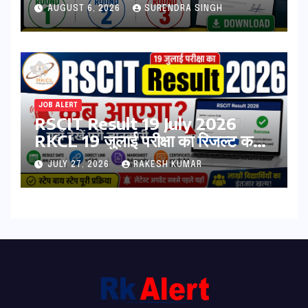
Result Out : Download
AUGUST 6, 2026
SURENDRA SINGH
College Allotment Letter,
College Reporting Begins
JOB ALERT
RSCIT Result 19 July 2026
RKCL 19 जुलाई परीक्षा का रिजल्ट कब
आएगा? यहां देखें Result Date,
JULY 27, 2026
RAKESH KUMAR
Direct Link, Marksheet
Download Process