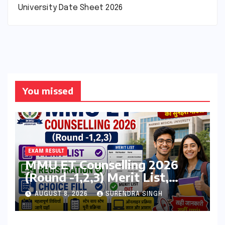
University Date Sheet 2026
You missed
EXAM RESULT
MMU ET Counselling 2026
(Round -1,2,3) Merit List,
Registration, Choice Filling
AUGUST 8, 2026
SURENDRA SINGH