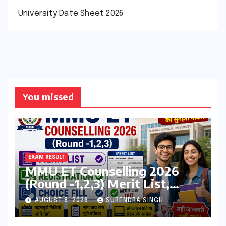
University Date Sheet 2026
You missed
EXAM RESULT
MMU ET Counselling 2026
(Round -1,2,3) Merit List,
Registration, Choice Filling
AUGUST 8, 2026
SURENDRA SINGH