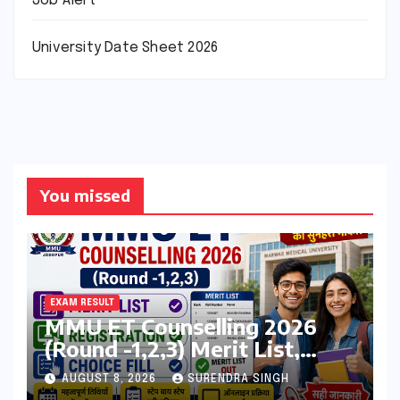
Job Alert
University Date Sheet 2026
You missed
EXAM RESULT
MMU ET Counselling 2026
(Round -1,2,3) Merit List,
Registration, Choice Filling
AUGUST 8, 2026
SURENDRA SINGH