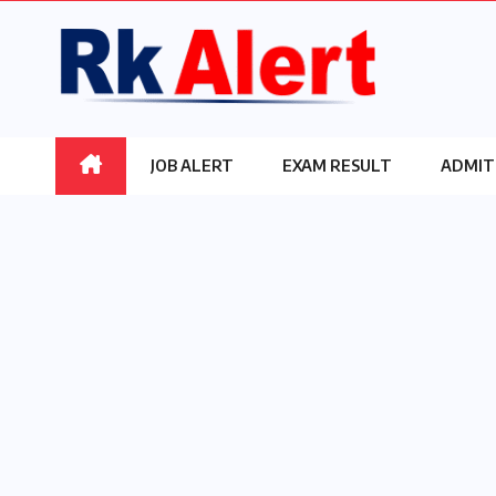
Skip
to
content
JOB ALERT
EXAM RESULT
ADMIT